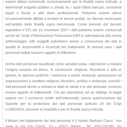
essere altresì comunicati, esclusivamente per le finalità sopra indicate, a
determinati soggetti pubblici o privati, tra i quali istituti bancari, consulenti
legali o fiscali e altri liberi professionisti. Potranno essere altresì
occasionalmente affidati a fornitori di servizi postali, se ritenuto necessario
nell’ambito delle finalità sopra menzionate. Come previsto dal decreto
legislativo n°231 del 16 novembre 2007 i dati potranno essere comunicati
anche all’ Unità d’Informazione Finanziaria (UIF) in adempienza alle norme
antiriciclaggio. Altri soggetti potrebbero venire a conoscenza dei dati in
qualità di responsabili o incaricati del trattamento. In nessun caso i dati
personali trattati saranno oggetto di diffusione.
Anche dati personali classificati come sensibili ossia i dati idonei a rivelare
l’origine razziale ed etnica, le convinzioni religiose, filosofiche o altro in
genere, le opinioni politiche, l’adesione a partiti, sindacati, associazioni od
organizzazioni a carattere religioso, filosofico, politico o sindacale, nonché i
dati personali idonei a rivelare lo stato di salute e la vita sessuale, possono
essere oggetto di trattamento. Ciò per adempiere ad un obbligo di legge
oppure con il consenso scritto dell’interessato, previa autorizzazione del
Garante per la protezione dei dati personali (articolo 26 del D.lgs
n.196/2003), secondo le modalità e per le finalità sopra indicate.
Il titolare del trattamento dei dati personali è il Notaio Barbara Ciacci con
sede in Via F.lli Cairoli, 23 – 47921 Rimini - Tel. 0541/781981 fax