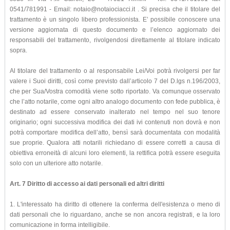
0541/781991 - Email: notaio@notaiociacci.it . Si precisa che il titolare del
trattamento è un singolo libero professionista. E’ possibile conoscere una
versione aggiornata di questo documento e l’elenco aggiornato dei
responsabili del trattamento, rivolgendosi direttamente al titolare indicato
sopra.
Al titolare del trattamento o al responsabile Lei/Voi potrà rivolgersi per far
valere i Suoi diritti, così come previsto dall’articolo 7 del D.lgs n.196/2003,
che per Sua/Vostra comodità viene sotto riportato. Va comunque osservato
che l’atto notarile, come ogni altro analogo documento con fede pubblica, è
destinato ad essere conservato inalterato nel tempo nel suo tenore
originario; ogni successiva modifica dei dati ivi contenuti non dovrà e non
potrà comportare modifica dell’atto, bensì sarà documentata con modalità
sue proprie. Qualora atti notarili richiedano di essere corretti a causa di
obiettiva erroneità di alcuni loro elementi, la rettifica potrà essere eseguita
solo con un ulteriore atto notarile.
Art. 7 Diritto di accesso ai dati personali ed altri diritti
1. L'interessato ha diritto di ottenere la conferma dell'esistenza o meno di
dati personali che lo riguardano, anche se non ancora registrati, e la loro
comunicazione in forma intelligibile.