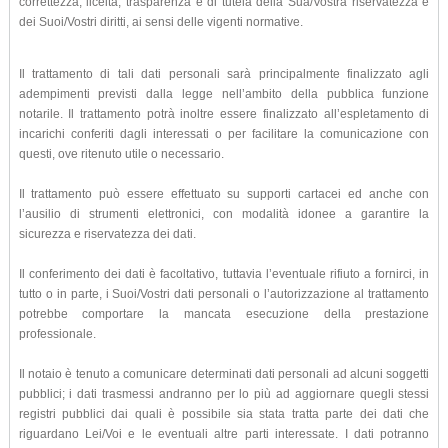
correttezza, liceità, trasparenza e di tutela della Sua/Vostra riservatezza e
dei Suoi/Vostri diritti, ai sensi delle vigenti normative.
Il trattamento di tali dati personali sarà principalmente finalizzato agli
adempimenti previsti dalla legge nell’ambito della pubblica funzione
notarile. Il trattamento potrà inoltre essere finalizzato all’espletamento di
incarichi conferiti dagli interessati o per facilitare la comunicazione con
questi, ove ritenuto utile o necessario.
Il trattamento può essere effettuato su supporti cartacei ed anche con
l’ausilio di strumenti elettronici, con modalità idonee a garantire la
sicurezza e riservatezza dei dati.
Il conferimento dei dati è facoltativo, tuttavia l’eventuale rifiuto a fornirci, in
tutto o in parte, i Suoi/Vostri dati personali o l’autorizzazione al trattamento
potrebbe comportare la mancata esecuzione della prestazione
professionale.
Il notaio è tenuto a comunicare determinati dati personali ad alcuni soggetti
pubblici; i dati trasmessi andranno per lo più ad aggiornare quegli stessi
registri pubblici dai quali è possibile sia stata tratta parte dei dati che
riguardano Lei/Voi e le eventuali altre parti interessate. I dati potranno